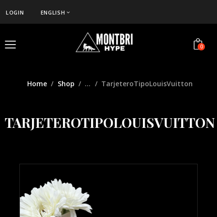
LOGIN
ENGLISH
0
Home
Shop
...
TarjeteroTipoLouisVuitton
TARJETEROTIPOLOUISVUITTON